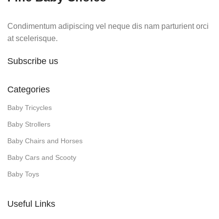
Condimentum adipiscing vel neque dis nam parturient orci
at scelerisque.
Subscribe us
Categories
Baby Tricycles
Baby Strollers
Baby Chairs and Horses
Baby Cars and Scooty
Baby Toys
Useful Links