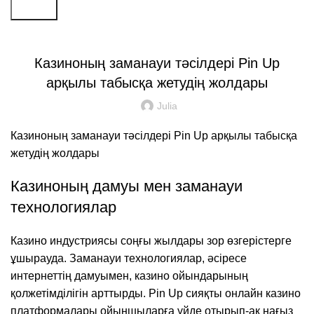
Search
PUBLIC
Казиноның заманауи тәсілдері Pin Up
арқылы табысқа жетудің жолдары
Julia
Казиноның заманауи тәсілдері Pin Up арқылы табысқа
жетудің жолдары
Казиноның дамуы мен заманауи
технологиялар
Казино индустриясы соңғы жылдары зор өзгерістерге
ұшырауда. Заманауи технологиялар, әсіресе
интернеттің дамуымен, казино ойындарының
қолжетімділігін арттырды. Pin Up сияқты онлайн казино
платформалары ойыншыларға үйде отырып-ақ нағыз