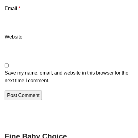
Email
*
Website
Save my name, email, and website in this browser for the
next time I comment.
Fine Baby Choice