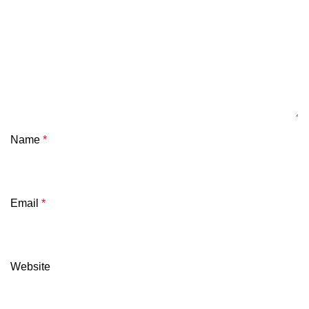
Name
*
Email
*
Website