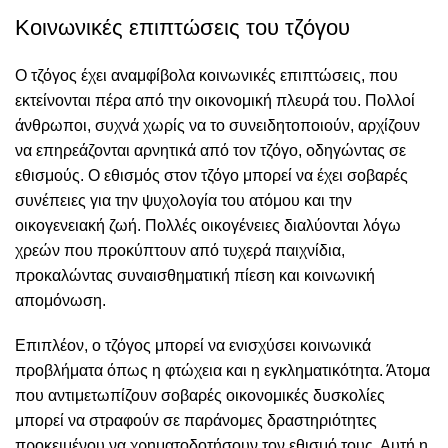
Κοινωνικές επιπτώσεις του τζόγου
Ο τζόγος έχει αναμφίβολα κοινωνικές επιπτώσεις, που
εκτείνονται πέρα από την οικονομική πλευρά του. Πολλοί
άνθρωποι, συχνά χωρίς να το συνειδητοποιούν, αρχίζουν
να επηρεάζονται αρνητικά από τον τζόγο, οδηγώντας σε
εθισμούς. Ο εθισμός στον τζόγο μπορεί να έχει σοβαρές
συνέπειες για την ψυχολογία του ατόμου και την
οικογενειακή ζωή. Πολλές οικογένειες διαλύονται λόγω
χρεών που προκύπτουν από τυχερά παιχνίδια,
προκαλώντας συναισθηματική πίεση και κοινωνική
απομόνωση.
Επιπλέον, ο τζόγος μπορεί να ενισχύσει κοινωνικά
προβλήματα όπως η φτώχεια και η εγκληματικότητα. Άτομα
που αντιμετωπίζουν σοβαρές οικονομικές δυσκολίες
μπορεί να στραφούν σε παράνομες δραστηριότητες
προκειμένου να χρηματοδοτήσουν τον εθισμό τους. Αυτή η