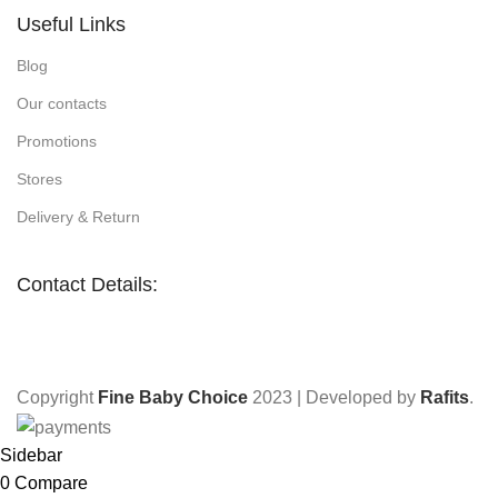
Useful Links
Blog
Our contacts
Promotions
Stores
Delivery & Return
Contact Details:
Copyright
Fine Baby Choice
2023 | Developed by
Rafits
.
Sidebar
0
Compare