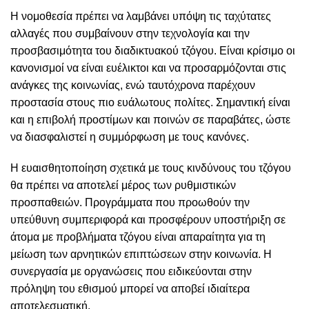
Η νομοθεσία πρέπει να λαμβάνει υπόψη τις ταχύτατες
αλλαγές που συμβαίνουν στην τεχνολογία και την
προσβασιμότητα του διαδικτυακού τζόγου. Είναι κρίσιμο οι
κανονισμοί να είναι ευέλικτοι και να προσαρμόζονται στις
ανάγκες της κοινωνίας, ενώ ταυτόχρονα παρέχουν
προστασία στους πιο ευάλωτους πολίτες. Σημαντική είναι
και η επιβολή προστίμων και ποινών σε παραβάτες, ώστε
να διασφαλιστεί η συμμόρφωση με τους κανόνες.
Η ευαισθητοποίηση σχετικά με τους κινδύνους του τζόγου
θα πρέπει να αποτελεί μέρος των ρυθμιστικών
προσπαθειών. Προγράμματα που προωθούν την
υπεύθυνη συμπεριφορά και προσφέρουν υποστήριξη σε
άτομα με προβλήματα τζόγου είναι απαραίτητα για τη
μείωση των αρνητικών επιπτώσεων στην κοινωνία. Η
συνεργασία με οργανώσεις που ειδικεύονται στην
πρόληψη του εθισμού μπορεί να αποβεί ιδιαίτερα
αποτελεσματική.