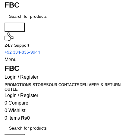
FBC
Search
24/7 Support
+92 334-836-9944
Menu
FBC
Login / Register
PROMOTIONS
STORES
OUR CONTACTS
DELIVERY & RETURN
OUTLET
Login / Register
0
Compare
0
Wishlist
0
items
₨
0