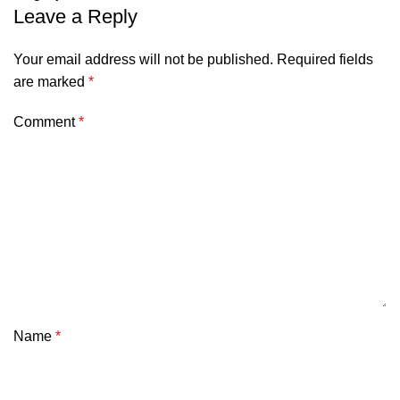
Leave a Reply
Your email address will not be published.
Required fields
are marked
*
Comment
*
Name
*