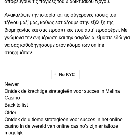
αποφεύγουν τις παγίδες του διαδικτυακού τζόγου.
Ανακαλύψτε την ιστορία και τις σύγχρονες τάσεις του
τζόγου μαζί μας, καθώς εστιάζουμε στην εξέλιξη της
βιομηχανίας και στις προοπτικές που αυτή προσφέρει. Με
γνώμονα την ενημέρωση και την ασφάλεια, είμαστε εδώ για
να σας καθοδηγήσουμε στον κόσμο των online
στοιχημάτων.
No KYC
Newer
Ontdek de krachtige strategieën voor succes in Malina
Casino
Back to list
Older
Ontdek de ultieme strategieën voor succes in het online
casino In de wereld van online casino’s zijn er talloze
mogelijk