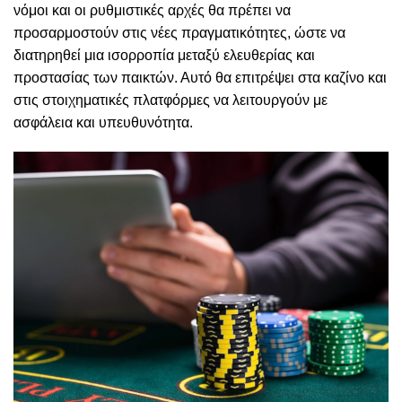
νόμοι και οι ρυθμιστικές αρχές θα πρέπει να
προσαρμοστούν στις νέες πραγματικότητες, ώστε να
διατηρηθεί μια ισορροπία μεταξύ ελευθερίας και
προστασίας των παικτών. Αυτό θα επιτρέψει στα καζίνο και
στις στοιχηματικές πλατφόρμες να λειτουργούν με
ασφάλεια και υπευθυνότητα.