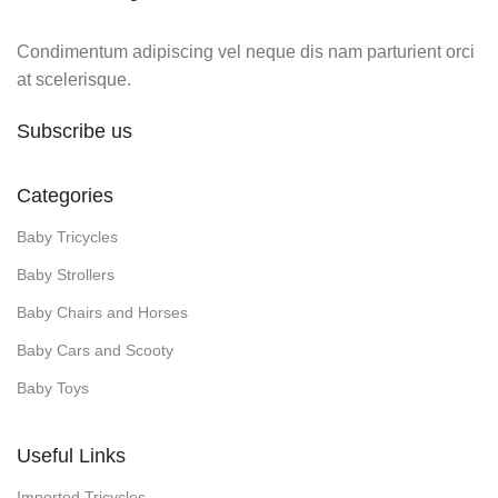
Condimentum adipiscing vel neque dis nam parturient orci
at scelerisque.
Subscribe us
Categories
Baby Tricycles
Baby Strollers
Baby Chairs and Horses
Baby Cars and Scooty
Baby Toys
Useful Links
Imported Tricycles