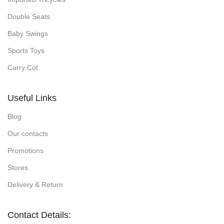
Double Seats
Baby Swings
Sports Toys
Carry Cot
Useful Links
Blog
Our contacts
Promotions
Stores
Delivery & Return
Contact Details: