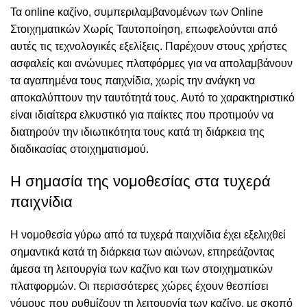
Τα online καζίνο, συμπεριλαμβανομένων των Online
Στοιχηματικών Χωρίς Ταυτοποίηση, επωφελούνται από
αυτές τις τεχνολογικές εξελίξεις. Παρέχουν στους χρήστες
ασφαλείς και ανώνυμες πλατφόρμες για να απολαμβάνουν
τα αγαπημένα τους παιχνίδια, χωρίς την ανάγκη να
αποκαλύπτουν την ταυτότητά τους. Αυτό το χαρακτηριστικό
είναι ιδιαίτερα ελκυστικό για παίκτες που προτιμούν να
διατηρούν την ιδιωτικότητα τους κατά τη διάρκεια της
διαδικασίας στοιχηματισμού.
Η σημασία της νομοθεσίας στα τυχερά
παιχνίδια
Η νομοθεσία γύρω από τα τυχερά παιχνίδια έχει εξελιχθεί
σημαντικά κατά τη διάρκεια των αιώνων, επηρεάζοντας
άμεσα τη λειτουργία των καζίνο και των στοιχηματικών
πλατφορμών. Οι περισσότερες χώρες έχουν θεσπίσει
νόμους που ρυθμίζουν τη λειτουργία των καζίνο, με σκοπό