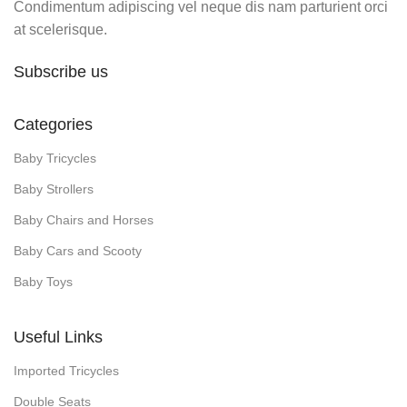
Condimentum adipiscing vel neque dis nam parturient orci
at scelerisque.
Subscribe us
Categories
Baby Tricycles
Baby Strollers
Baby Chairs and Horses
Baby Cars and Scooty
Baby Toys
Useful Links
Imported Tricycles
Double Seats