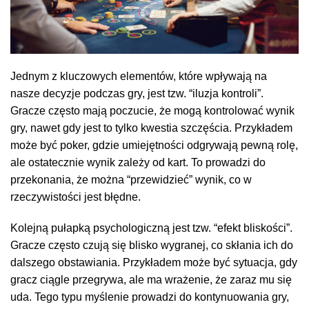
Jednym z kluczowych elementów, które wpływają na
nasze decyzje podczas gry, jest tzw. “iluzja kontroli”.
Gracze często mają poczucie, że mogą kontrolować wynik
gry, nawet gdy jest to tylko kwestia szczęścia. Przykładem
może być poker, gdzie umiejętności odgrywają pewną rolę,
ale ostatecznie wynik zależy od kart. To prowadzi do
przekonania, że można “przewidzieć” wynik, co w
rzeczywistości jest błędne.
Kolejną pułapką psychologiczną jest tzw. “efekt bliskości”.
Gracze często czują się blisko wygranej, co skłania ich do
dalszego obstawiania. Przykładem może być sytuacja, gdy
gracz ciągle przegrywa, ale ma wrażenie, że zaraz mu się
uda. Tego typu myślenie prowadzi do kontynuowania gry,