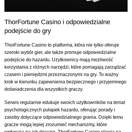
ThorFortune Casino i odpowiedzialne
podejście do gry
ThorFortune Casino to platforma, która nie tylko oferuje
szeroki wybór gier, ale także promuje odpowiedzialne
podejście do hazardu. Użytkownicy mają możliwość
korzystania z różnych narzędzi, które pomagają zarządzać
czasem i pieniędzmi przeznaczonymi na gry. To ważny
krok w kierunku zapewnienia bezpiecznego i przyjemnego
doświadczenia dla wszystkich graczy.
Serwis regularnie edukuje swoich użytkowników na temat
psychologicznych pułapek hazardu, oferując porady i
zasoby dotyczące odpowiedzialnego grania. Dzięki temu
gracze mogą lepiej zrozumieć mechanizmy, które
wpływają na ich decyzje. ThorFortune Casino stawia na