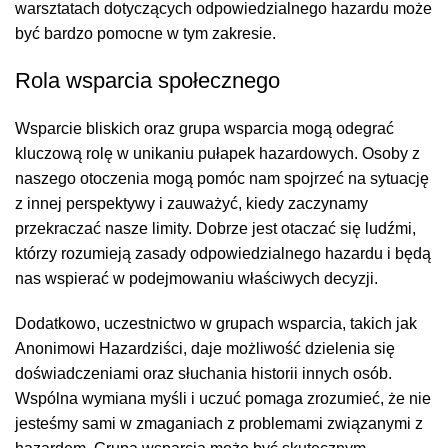
warsztatach dotyczących odpowiedzialnego hazardu może
być bardzo pomocne w tym zakresie.
Rola wsparcia społecznego
Wsparcie bliskich oraz grupa wsparcia mogą odegrać
kluczową rolę w unikaniu pułapek hazardowych. Osoby z
naszego otoczenia mogą pomóc nam spojrzeć na sytuację
z innej perspektywy i zauważyć, kiedy zaczynamy
przekraczać nasze limity. Dobrze jest otaczać się ludźmi,
którzy rozumieją zasady odpowiedzialnego hazardu i będą
nas wspierać w podejmowaniu właściwych decyzji.
Dodatkowo, uczestnictwo w grupach wsparcia, takich jak
Anonimowi Hazardziści, daje możliwość dzielenia się
doświadczeniami oraz słuchania historii innych osób.
Wspólna wymiana myśli i uczuć pomaga zrozumieć, że nie
jesteśmy sami w zmaganiach z problemami związanymi z