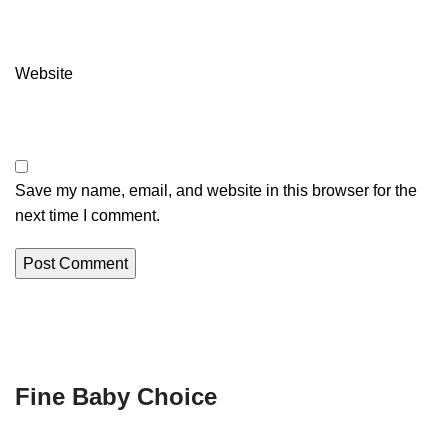
Website
Save my name, email, and website in this browser for the
next time I comment.
Fine Baby Choice