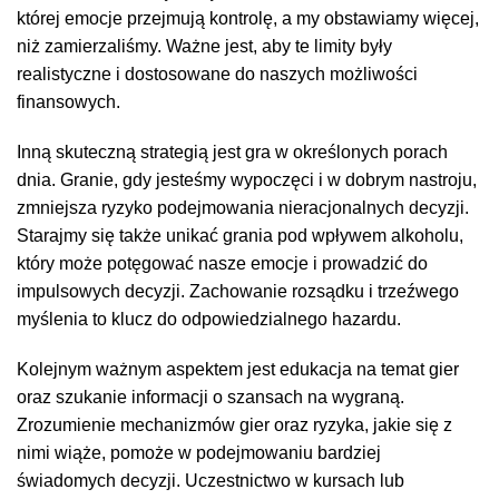
której emocje przejmują kontrolę, a my obstawiamy więcej,
niż zamierzaliśmy. Ważne jest, aby te limity były
realistyczne i dostosowane do naszych możliwości
finansowych.
Inną skuteczną strategią jest gra w określonych porach
dnia. Granie, gdy jesteśmy wypoczęci i w dobrym nastroju,
zmniejsza ryzyko podejmowania nieracjonalnych decyzji.
Starajmy się także unikać grania pod wpływem alkoholu,
który może potęgować nasze emocje i prowadzić do
impulsowych decyzji. Zachowanie rozsądku i trzeźwego
myślenia to klucz do odpowiedzialnego hazardu.
Kolejnym ważnym aspektem jest edukacja na temat gier
oraz szukanie informacji o szansach na wygraną.
Zrozumienie mechanizmów gier oraz ryzyka, jakie się z
nimi wiąże, pomoże w podejmowaniu bardziej
świadomych decyzji. Uczestnictwo w kursach lub