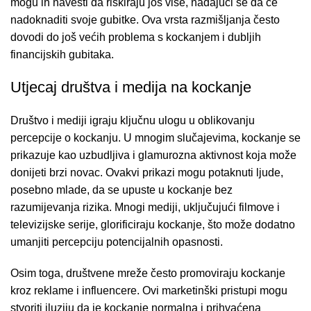
mogu ih navesti da riskiraju još više, nadajući se da će
nadoknaditi svoje gubitke. Ova vrsta razmišljanja često
dovodi do još većih problema s kockanjem i dubljih
financijskih gubitaka.
Utjecaj društva i medija na kockanje
Društvo i mediji igraju ključnu ulogu u oblikovanju
percepcije o kockanju. U mnogim slučajevima, kockanje se
prikazuje kao uzbudljiva i glamurozna aktivnost koja može
donijeti brzi novac. Ovakvi prikazi mogu potaknuti ljude,
posebno mlade, da se upuste u kockanje bez
razumijevanja rizika. Mnogi mediji, uključujući filmove i
televizijske serije, glorificiraju kockanje, što može dodatno
umanjiti percepciju potencijalnih opasnosti.
Osim toga, društvene mreže često promoviraju kockanje
kroz reklame i influencere. Ovi marketinški pristupi mogu
stvoriti iluziju da je kockanje normalna i prihvaćena