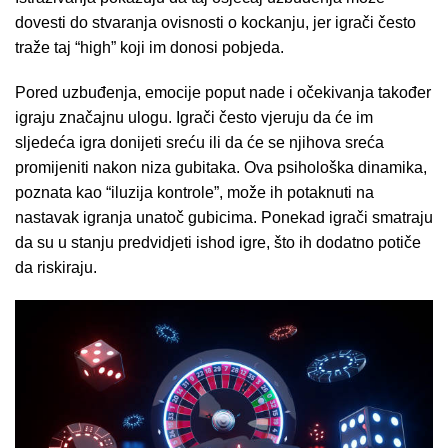
dovesti do stvaranja ovisnosti o kockanju, jer igrači često
traže taj “high” koji im donosi pobjeda.
Pored uzbuđenja, emocije poput nade i očekivanja također
igraju značajnu ulogu. Igrači često vjeruju da će im
sljedeća igra donijeti sreću ili da će se njihova sreća
promijeniti nakon niza gubitaka. Ova psihološka dinamika,
poznata kao “iluzija kontrole”, može ih potaknuti na
nastavak igranja unatoč gubicima. Ponekad igrači smatraju
da su u stanju predvidjeti ishod igre, što ih dodatno potiče
da riskiraju.