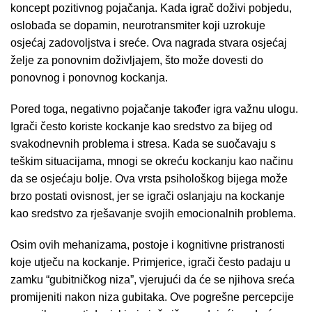
koncept pozitivnog pojačanja. Kada igrač doživi pobjedu,
oslobađa se dopamin, neurotransmiter koji uzrokuje
osjećaj zadovoljstva i sreće. Ova nagrada stvara osjećaj
želje za ponovnim doživljajem, što može dovesti do
ponovnog i ponovnog kockanja.
Pored toga, negativno pojačanje također igra važnu ulogu.
Igrači često koriste kockanje kao sredstvo za bijeg od
svakodnevnih problema i stresa. Kada se suočavaju s
teškim situacijama, mnogi se okreću kockanju kao načinu
da se osjećaju bolje. Ova vrsta psihološkog bijega može
brzo postati ovisnost, jer se igrači oslanjaju na kockanje
kao sredstvo za rješavanje svojih emocionalnih problema.
Osim ovih mehanizama, postoje i kognitivne pristranosti
koje utječu na kockanje. Primjerice, igrači često padaju u
zamku “gubitničkog niza”, vjerujući da će se njihova sreća
promijeniti nakon niza gubitaka. Ove pogrešne percepcije