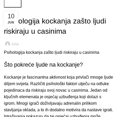
Search
PUBLIC
10
Psihologija kockanja zašto ljudi
JUN
riskiraju u casinima
Julia
Psihologija kockanja zašto ljudi riskiraju u casinima
Što pokreće ljude na kockanje?
Kockanje je fascinantna aktivnost koja privlači mnoge ljude
diljem svijeta. Različiti psihološki faktori utječu na odluke
pojedinaca da riskiraju svoj novac u casinima. Jedan od
ključnih elemenata je osjećaj uzbuđenja koji dolazi s
igrom. Mnogi igrači doživljavaju adrenalin prilikom
stavljanja oklada, a to ih dodatno motivira da nastave igrati.
Istraživanja pokazuju da taj osjećaj uzbuđenja može