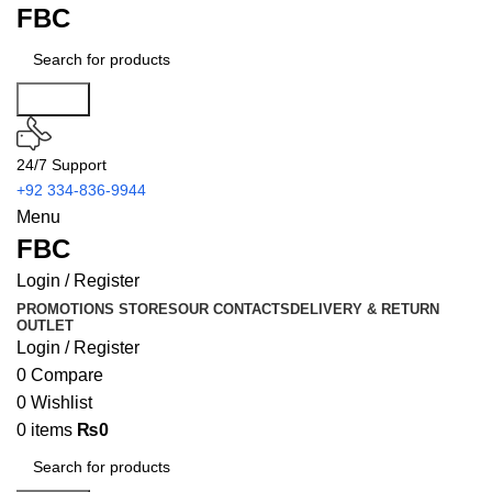
FBC
Search
24/7 Support
+92 334-836-9944
Menu
FBC
Login / Register
PROMOTIONS
STORES
OUR CONTACTS
DELIVERY & RETURN
OUTLET
Login / Register
0
Compare
0
Wishlist
0
items
₨
0