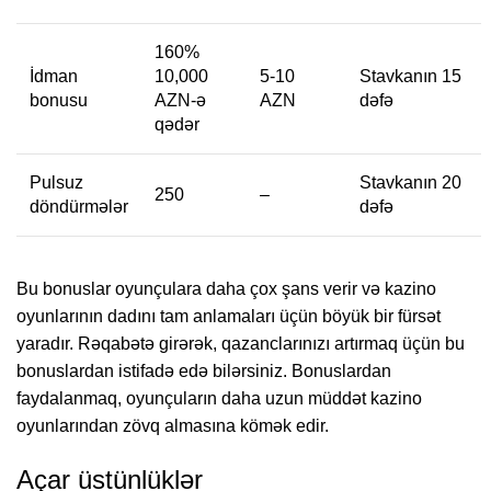
160%
İdman
10,000
5-10
Stavkanın 15
bonusu
AZN-ə
AZN
dəfə
qədər
Pulsuz
Stavkanın 20
250
–
döndürmələr
dəfə
Bu bonuslar oyunçulara daha çox şans verir və kazino
oyunlarının dadını tam anlamaları üçün böyük bir fürsət
yaradır. Rəqabətə girərək, qazanclarınızı artırmaq üçün bu
bonuslardan istifadə edə bilərsiniz. Bonuslardan
faydalanmaq, oyunçuların daha uzun müddət kazino
oyunlarından zövq almasına kömək edir.
Açar üstünlüklər