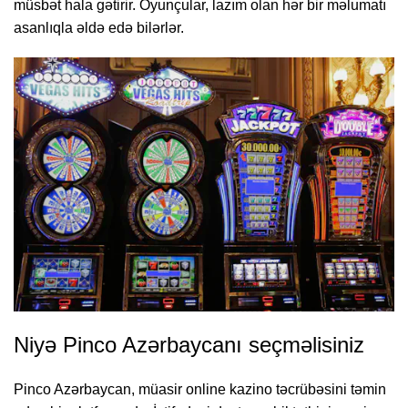
müsbət hala gətirir. Oyunçular, lazım olan hər bir məlumatı
asanlıqla əldə edə bilərlər.
Niyə Pinco Azərbaycanı seçməlisiniz
Pinco Azərbaycan, müasir online kazino təcrübəsini təmin