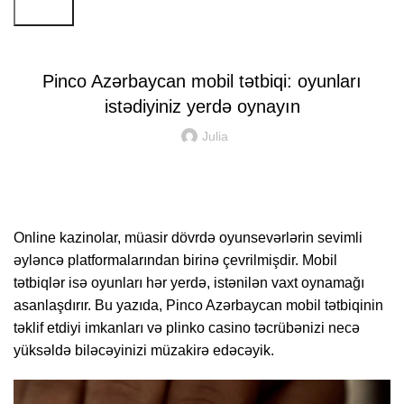
Search
PUBLIC
Pinco Azərbaycan mobil tətbiqi: oyunları
istədiyiniz yerdə oynayın
Julia
Online kazinolar, müasir dövrdə oyunsevərlərin sevimli
əyləncə platformalarından birinə çevrilmişdir. Mobil
tətbiqlər isə oyunları hər yerdə, istənilən vaxt oynamağı
asanlaşdırır. Bu yazıda, Pinco Azərbaycan mobil tətbiqinin
təklif etdiyi imkanları və
plinko casino
təcrübənizi necə
yüksəldə biləcəyinizi müzakirə edəcəyik.