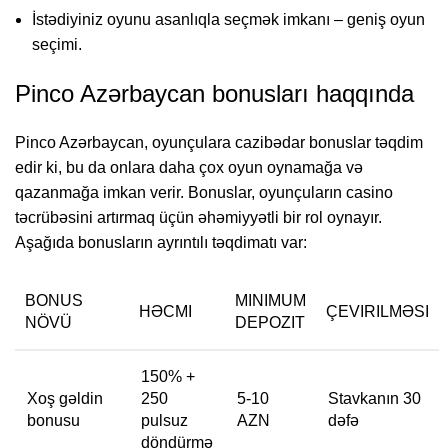
İstədiyiniz oyunu asanlıqla seçmək imkanı – geniş oyun
seçimi.
Pinco Azərbaycan bonusları haqqında
Pinco Azərbaycan, oyunçulara cazibədar bonuslar təqdim
edir ki, bu da onlara daha çox oyun oynamağa və
qazanmağa imkan verir. Bonuslar, oyunçuların casino
təcrübəsini artırmaq üçün əhəmiyyətli bir rol oynayır.
Aşağıda bonusların ayrıntılı təqdimatı var:
BONUS
MINIMUM
HƏCMI
ÇEVIRILMƏSI
NÖVÜ
DEPOZIT
150% +
Xoş gəldin
250
5-10
Stavkanın 30
bonusu
pulsuz
AZN
dəfə
döndürmə