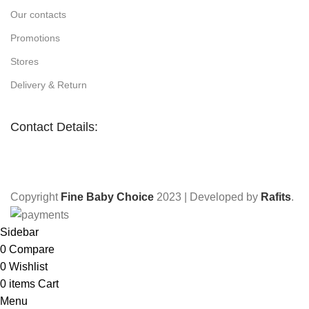
Our contacts
Promotions
Stores
Delivery & Return
Contact Details:
Copyright
Fine Baby Choice
2023 | Developed by
Rafits
.
Sidebar
0
Compare
0
Wishlist
0
items
Cart
Menu