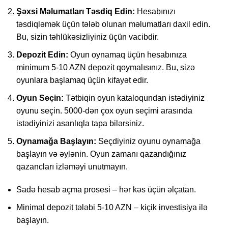
Şəxsi Məlumatları Təsdiq Edin:
Hesabınızı
təsdiqləmək üçün tələb olunan məlumatları daxil edin.
Bu, sizin təhlükəsizliyiniz üçün vacibdir.
Depozit Edin:
Oyun oynamaq üçün hesabınıza
minimum 5-10 AZN depozit qoymalısınız. Bu, sizə
oyunlara başlamaq üçün kifayət edir.
Oyun Seçin:
Tətbiqin oyun kataloqundan istədiyiniz
oyunu seçin. 5000-dən çox oyun seçimi arasında
istədiyinizi asanlıqla tapa bilərsiniz.
Oynamağa Başlayın:
Seçdiyiniz oyunu oynamağa
başlayın və əylənin. Oyun zamanı qazandığınız
qazancları izləməyi unutmayın.
Sadə hesab açma prosesi – hər kəs üçün əlçatan.
Minimal depozit tələbi 5-10 AZN – kiçik investisiya ilə
başlayın.