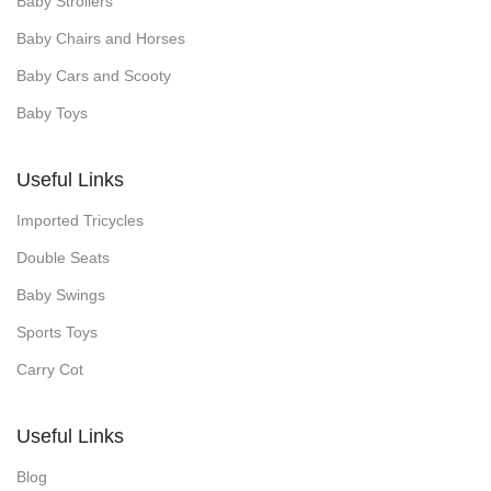
Baby Strollers
Baby Chairs and Horses
Baby Cars and Scooty
Baby Toys
Useful Links
Imported Tricycles
Double Seats
Baby Swings
Sports Toys
Carry Cot
Useful Links
Blog