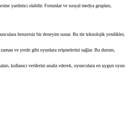
lmesine yardımcı olabilir. Forumlar ve sosyal medya grupları,
yunculara benzersiz bir deneyim sunar. Bu tür teknolojik yenilikler,
 zaman ve yerde gibi oyunlara erişmelerini sağlar. Bu durum,
aları, kullanıcı verilerini analiz ederek, oyunculara en uygun oyun