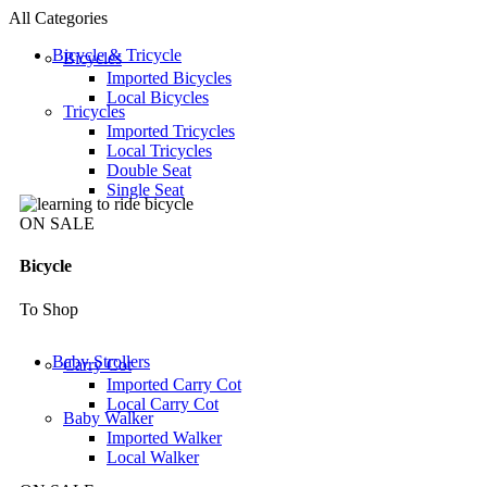
All Categories
Bicycle & Tricycle
Bicycles
Imported Bicycles
Local Bicycles
Tricycles
Imported Tricycles
Local Tricycles
Double Seat
Single Seat
ON SALE
Bicycle
To Shop
Baby Strollers
Carry Cot
Imported Carry Cot
Local Carry Cot
Baby Walker
Imported Walker
Local Walker