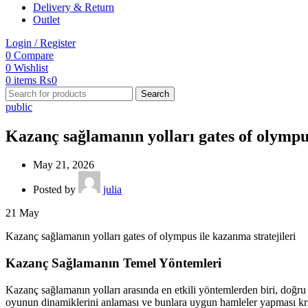
Delivery & Return
Outlet
Login / Register
0
Compare
0
Wishlist
0
items
₨
0
Search
public
Kazanç sağlamanın yolları gates of olympus
May 21, 2026
Posted by
julia
21
May
Kazanç sağlamanın yolları gates of olympus ile kazanma stratejileri
Kazanç Sağlamanın Temel Yöntemleri
Kazanç sağlamanın yolları arasında en etkili yöntemlerden biri, doğru o
oyunun dinamiklerini anlaması ve bunlara uygun hamleler yapması kritik