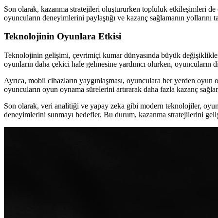
Son olarak, kazanma stratejileri oluştururken topluluk etkileşimleri de 
oyuncuların deneyimlerini paylaştığı ve kazanç sağlamanın yollarını tart
Teknolojinin Oyunlara Etkisi
Teknolojinin gelişimi, çevrimiçi kumar dünyasında büyük değişiklikler y
oyunların daha çekici hale gelmesine yardımcı olurken, oyuncuların di
Ayrıca, mobil cihazların yaygınlaşması, oyunculara her yerden oyun o
oyuncuların oyun oynama sürelerini artırarak daha fazla kazanç sağlam
Son olarak, veri analitiği ve yapay zeka gibi modern teknolojiler, oyu
deneyimlerini sunmayı hedefler. Bu durum, kazanma stratejilerini geliş