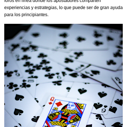
foros en línea donde los apostadores comparten
experiencias y estrategias, lo que puede ser de gran ayuda
para los principiantes.