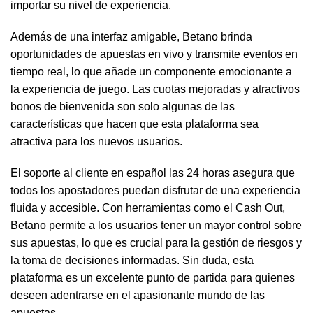
importar su nivel de experiencia.
Además de una interfaz amigable, Betano brinda
oportunidades de apuestas en vivo y transmite eventos en
tiempo real, lo que añade un componente emocionante a
la experiencia de juego. Las cuotas mejoradas y atractivos
bonos de bienvenida son solo algunas de las
características que hacen que esta plataforma sea
atractiva para los nuevos usuarios.
El soporte al cliente en español las 24 horas asegura que
todos los apostadores puedan disfrutar de una experiencia
fluida y accesible. Con herramientas como el Cash Out,
Betano permite a los usuarios tener un mayor control sobre
sus apuestas, lo que es crucial para la gestión de riesgos y
la toma de decisiones informadas. Sin duda, esta
plataforma es un excelente punto de partida para quienes
deseen adentrarse en el apasionante mundo de las
apuestas.