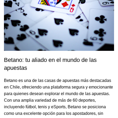
Betano: tu aliado en el mundo de las
apuestas
Betano es una de las casas de apuestas más destacadas
en Chile, ofreciendo una plataforma segura y emocionante
para quienes desean explorar el mundo de las apuestas.
Con una amplia variedad de más de 60 deportes,
incluyendo fútbol, tenis y eSports, Betano se posiciona
como una excelente opción para los apostadores, sin