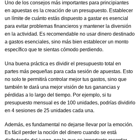
Uno de los consejos más importantes para principiantes
en apuestas es la creación de un presupuesto. Establecer
un límite de cuánto estás dispuesto a gastar es esencial
para evitar problemas financieros y mantener la diversión
en la actividad. Es recomendable no usar dinero destinado
a gastos esenciales, sino más bien establecer un monto
específico que te sientas cómodo perdiendo.
Una buena práctica es dividir el presupuesto total en
partes más pequeñas para cada sesión de apuestas. Esto
no solo te permitirá controlar mejor tus gastos, sino que
también te dará una mejor visión de tus ganancias y
pérdidas a lo largo del tiempo. Por ejemplo, si tu
presupuesto mensual es de 100 unidades, podrías dividirlo
en 4 sesiones de 25 unidades cada una.
Además, es fundamental no dejarse llevar por la emoción.
Es fácil perder la noción del dinero cuando se está