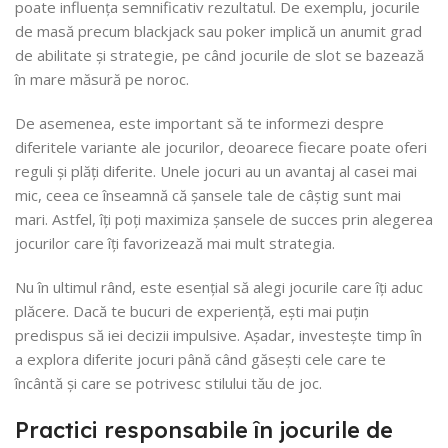
poate influența semnificativ rezultatul. De exemplu, jocurile
de masă precum blackjack sau poker implică un anumit grad
de abilitate și strategie, pe când jocurile de slot se bazează
în mare măsură pe noroc.
De asemenea, este important să te informezi despre
diferitele variante ale jocurilor, deoarece fiecare poate oferi
reguli și plăți diferite. Unele jocuri au un avantaj al casei mai
mic, ceea ce înseamnă că șansele tale de câștig sunt mai
mari. Astfel, îți poți maximiza șansele de succes prin alegerea
jocurilor care îți favorizează mai mult strategia.
Nu în ultimul rând, este esențial să alegi jocurile care îți aduc
plăcere. Dacă te bucuri de experiență, ești mai puțin
predispus să iei decizii impulsive. Așadar, investește timp în
a explora diferite jocuri până când găsești cele care te
încântă și care se potrivesc stilului tău de joc.
Practici responsabile în jocurile de