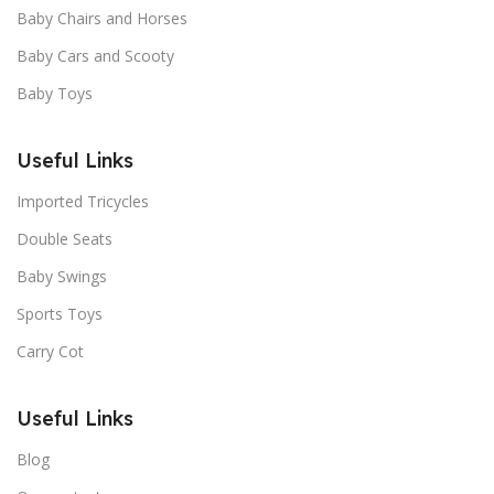
Baby Chairs and Horses
Baby Cars and Scooty
Baby Toys
Useful Links
Imported Tricycles
Double Seats
Baby Swings
Sports Toys
Carry Cot
Useful Links
Blog