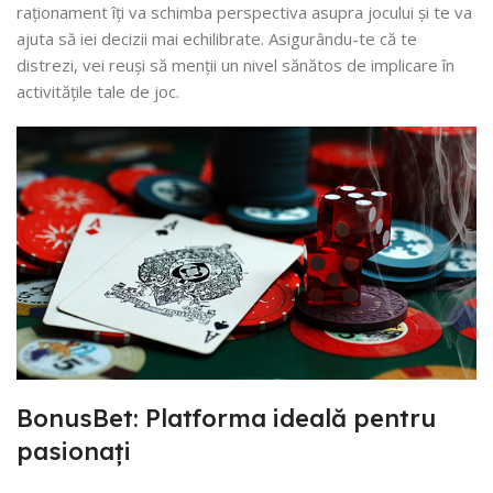
raționament îți va schimba perspectiva asupra jocului și te va
ajuta să iei decizii mai echilibrate. Asigurându-te că te
distrezi, vei reuși să menții un nivel sănătos de implicare în
activitățile tale de joc.
BonusBet: Platforma ideală pentru
pasionați