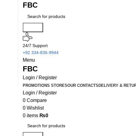
FBC
Search
24/7 Support
+92 334-836-9944
Menu
FBC
Login / Register
PROMOTIONS
STORES
OUR CONTACTS
DELIVERY & RETU
Login / Register
0
Compare
0
Wishlist
0
items
₨
0