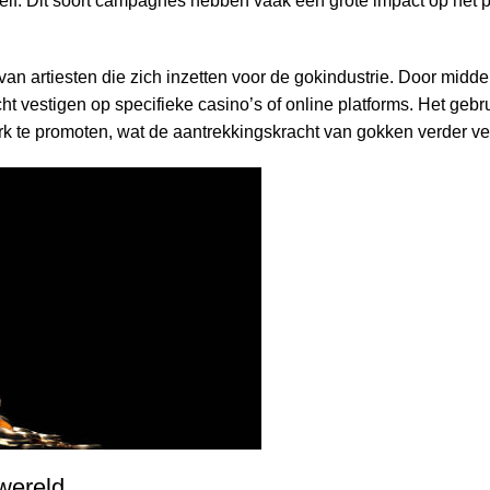
elf. Dit soort campagnes hebben vaak een grote impact op het 
an artiesten die zich inzetten voor de gokindustrie. Door midde
 vestigen op specifieke casino’s of online platforms. Het gebr
k te promoten, wat de aantrekkingskracht van gokken verder ve
wereld