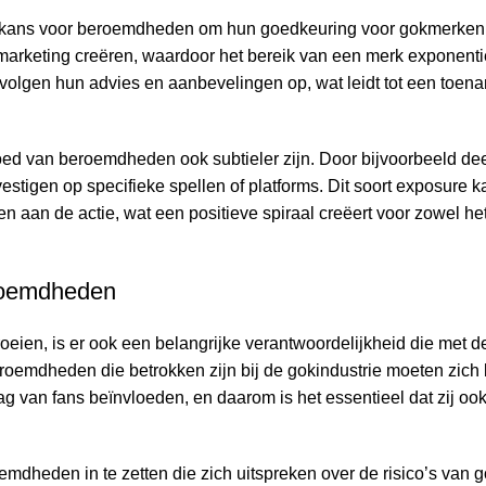
n kans voor beroemdheden om hun goedkeuring voor gokmerken 
marketing creëren, waardoor het bereik van een merk exponentie
 volgen hun advies en aanbevelingen op, wat leidt tot een toe
vloed van beroemdheden ook subtieler zijn. Door bijvoorbeeld d
stigen op specifieke spellen of platforms. Dit soort exposure k
en aan de actie, wat een positieve spiraal creëert voor zowel he
eroemdheden
eien, is er ook een belangrijke verantwoordelijkheid die met d
roemdheden die betrokken zijn bij de gokindustrie moeten zich 
 van fans beïnvloeden, en daarom is het essentieel dat zij ook
dheden in te zetten die zich uitspreken over de risico’s van 