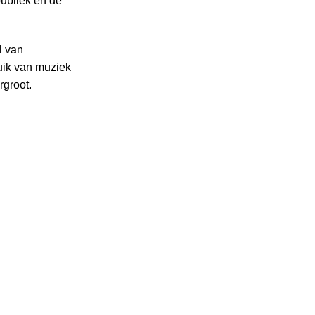
publiek en de
l van
uik van muziek
rgroot.