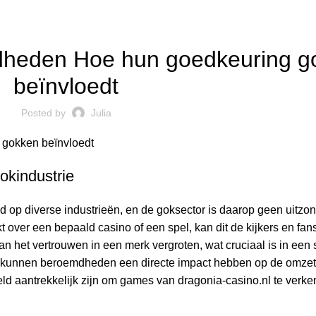
PUBLIC
dheden Hoe hun goedkeuring g
beïnvloedt
Posted by
Julia
gokken beïnvloedt
okindustrie
op diverse industrieën, en de goksector is daarop geen uitzon
over een bepaald casino of een spel, kan dit de kijkers en fans
n het vertrouwen in een merk vergroten, wat cruciaal is in een 
oor kunnen beroemdheden een directe impact hebben op de omzet 
eld aantrekkelijk zijn om games van
dragonia-casino.nl
te verke