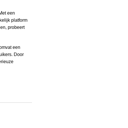
 Met een
elijk platform
en, probeert
 omvat een
uikers. Door
erieuze