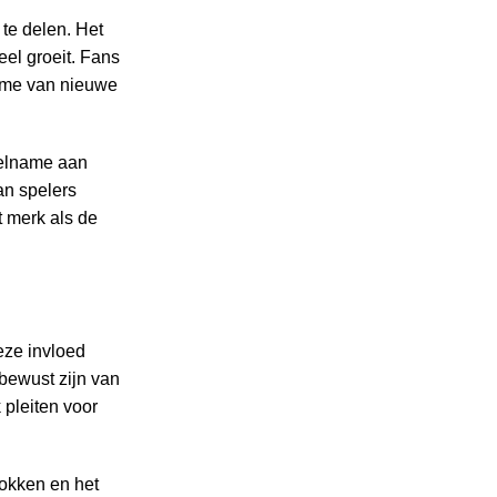
te delen. Het
el groeit. Fans
name van nieuwe
eelname aan
an spelers
t merk als de
eze invloed
bewust zijn van
 pleiten voor
gokken en het