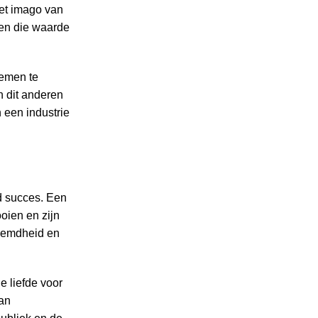
het imago van
ken die waarde
emen te
n dit anderen
 een industrie
d succes. Een
oien en zijn
roemdheid en
e liefde voor
van