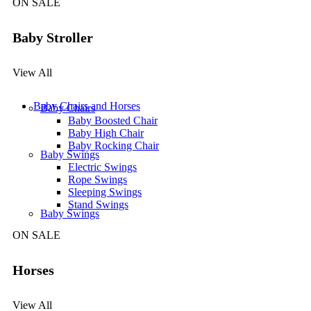
ON SALE
Baby Stroller
View All
Baby Chairs and Horses
Baby Chairs
Baby Boosted Chair
Baby High Chair
Baby Rocking Chair
Baby Swings
Electric Swings
Rope Swings
Sleeping Swings
Stand Swings
Baby Swings
ON SALE
Horses
View All