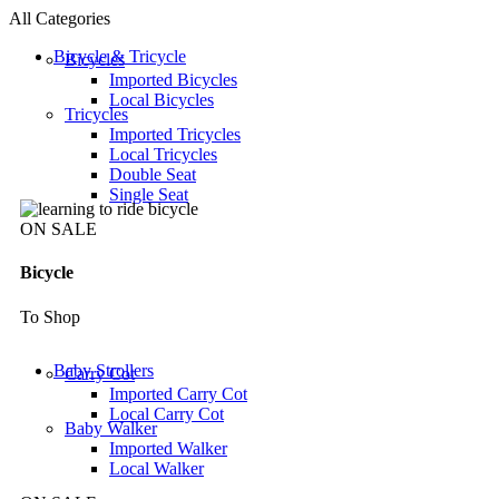
All Categories
Bicycle & Tricycle
Bicycles
Imported Bicycles
Local Bicycles
Tricycles
Imported Tricycles
Local Tricycles
Double Seat
Single Seat
ON SALE
Bicycle
To Shop
Baby Strollers
Carry Cot
Imported Carry Cot
Local Carry Cot
Baby Walker
Imported Walker
Local Walker