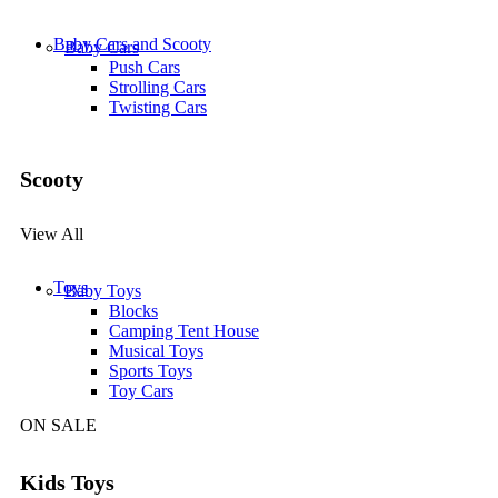
Baby Cars and Scooty
Baby Cars
Push Cars
Strolling Cars
Twisting Cars
Scooty
View All
Toys
Baby Toys
Blocks
Camping Tent House
Musical Toys
Sports Toys
Toy Cars
ON SALE
Kids Toys