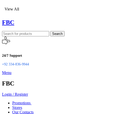
View All
FBC
Search
24/7 Support
+92 334-836-9944
Menu
FBC
Login / Register
Promotions
Stores
Our Contacts