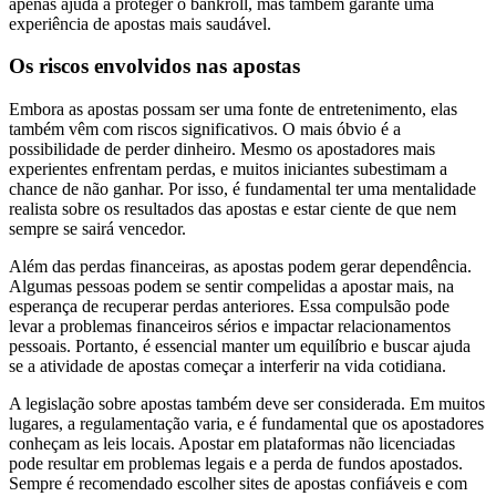
apenas ajuda a proteger o bankroll, mas também garante uma
experiência de apostas mais saudável.
Os riscos envolvidos nas apostas
Embora as apostas possam ser uma fonte de entretenimento, elas
também vêm com riscos significativos. O mais óbvio é a
possibilidade de perder dinheiro. Mesmo os apostadores mais
experientes enfrentam perdas, e muitos iniciantes subestimam a
chance de não ganhar. Por isso, é fundamental ter uma mentalidade
realista sobre os resultados das apostas e estar ciente de que nem
sempre se sairá vencedor.
Além das perdas financeiras, as apostas podem gerar dependência.
Algumas pessoas podem se sentir compelidas a apostar mais, na
esperança de recuperar perdas anteriores. Essa compulsão pode
levar a problemas financeiros sérios e impactar relacionamentos
pessoais. Portanto, é essencial manter um equilíbrio e buscar ajuda
se a atividade de apostas começar a interferir na vida cotidiana.
A legislação sobre apostas também deve ser considerada. Em muitos
lugares, a regulamentação varia, e é fundamental que os apostadores
conheçam as leis locais. Apostar em plataformas não licenciadas
pode resultar em problemas legais e a perda de fundos apostados.
Sempre é recomendado escolher sites de apostas confiáveis e com