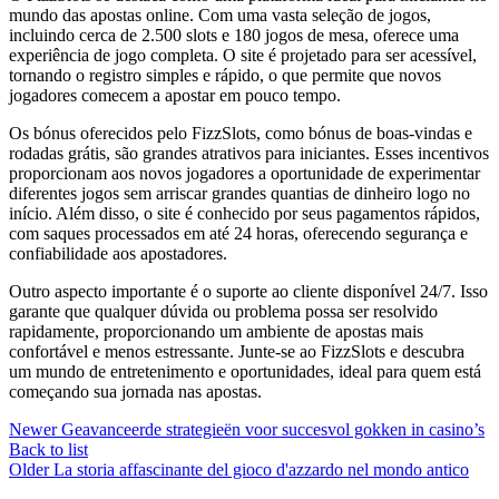
mundo das apostas online. Com uma vasta seleção de jogos,
incluindo cerca de 2.500 slots e 180 jogos de mesa, oferece uma
experiência de jogo completa. O site é projetado para ser acessível,
tornando o registro simples e rápido, o que permite que novos
jogadores comecem a apostar em pouco tempo.
Os bónus oferecidos pelo FizzSlots, como bónus de boas-vindas e
rodadas grátis, são grandes atrativos para iniciantes. Esses incentivos
proporcionam aos novos jogadores a oportunidade de experimentar
diferentes jogos sem arriscar grandes quantias de dinheiro logo no
início. Além disso, o site é conhecido por seus pagamentos rápidos,
com saques processados em até 24 horas, oferecendo segurança e
confiabilidade aos apostadores.
Outro aspecto importante é o suporte ao cliente disponível 24/7. Isso
garante que qualquer dúvida ou problema possa ser resolvido
rapidamente, proporcionando um ambiente de apostas mais
confortável e menos estressante. Junte-se ao FizzSlots e descubra
um mundo de entretenimento e oportunidades, ideal para quem está
começando sua jornada nas apostas.
Newer
Geavanceerde strategieën voor succesvol gokken in casino’s
Back to list
Older
La storia affascinante del gioco d'azzardo nel mondo antico