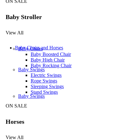
ON SALE
Baby Stroller
View All
Baby Chairs and Horses
Baby Chairs
Baby Boosted Chair
Baby High Chair
Baby Rocking Chair
Baby Swings
Electric Swings
Rope Swings
Sleeping Swings
Stand Swings
Baby Swings
ON SALE
Horses
View All