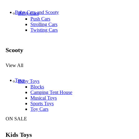
Baby Cars and Scooty
Baby Cars
Push Cars
Strolling Cars
Twisting Cars
Scooty
View All
Toys
Baby Toys
Blocks
Camping Tent House
Musical Toys
Sports Toys
Toy Cars
ON SALE
Kids Toys