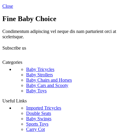
Close
Fine Baby Choice
Condimentum adipiscing vel neque dis nam parturient orci at
scelerisque.
Subscribe us
Categories
Baby Tricycles
Baby Strollers
Baby Chairs and Horses
Baby Cars and Scooty
Baby Toys
Useful Links
Imported Tricycles
Double Seats
Baby Swings
Sports Toys
Carry Cot