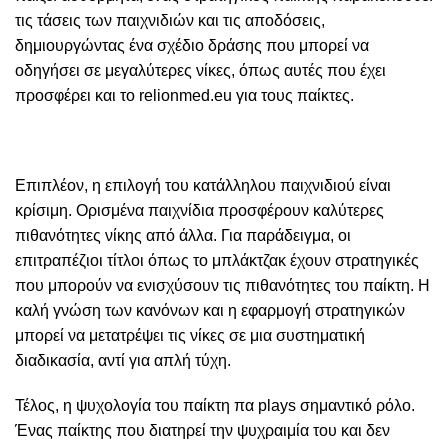
τις τάσεις των παιχνιδιών και τις αποδόσεις,
δημιουργώντας ένα σχέδιο δράσης που μπορεί να
οδηγήσει σε μεγαλύτερες νίκες, όπως αυτές που έχει
προσφέρει και το
relionmed.eu
για τους παίκτες.
Επιπλέον, η επιλογή του κατάλληλου παιχνιδιού είναι
κρίσιμη. Ορισμένα παιχνίδια προσφέρουν καλύτερες
πιθανότητες νίκης από άλλα. Για παράδειγμα, οι
επιτραπέζιοι τίτλοι όπως το μπλάκτζακ έχουν στρατηγικές
που μπορούν να ενισχύσουν τις πιθανότητες του παίκτη. Η
καλή γνώση των κανόνων και η εφαρμογή στρατηγικών
μπορεί να μετατρέψει τις νίκες σε μια συστηματική
διαδικασία, αντί για απλή τύχη.
Τέλος, η ψυχολογία του παίκτη πα plays σημαντικό ρόλο.
Ένας παίκτης που διατηρεί την ψυχραιμία του και δεν