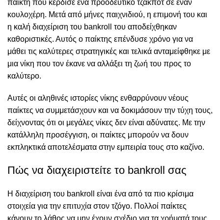
παίκτη που κέρδισε ένα προοδευτικό τζάκποτ σε έναν
κουλοχέρη. Μετά από μήνες παιχνιδιού, η επιμονή του και
η καλή διαχείριση του bankroll του αποδείχθηκαν
καθοριστικές. Αυτός ο παίκτης επένδυσε χρόνο για να
μάθει τις καλύτερες στρατηγικές και τελικά ανταμείφθηκε με
μια νίκη που τον έκανε να αλλάξει τη ζωή του προς το
καλύτερο.
Αυτές οι αληθινές ιστορίες νίκης ενθαρρύνουν νέους
παίκτες να συμμετάσχουν και να δοκιμάσουν την τύχη τους,
δείχνοντας ότι οι μεγάλες νίκες δεν είναι αδύνατες. Με την
κατάλληλη προσέγγιση, οι παίκτες μπορούν να δουν
εκπληκτικά αποτελέσματα στην εμπειρία τους στο καζίνο.
Πώς να διαχειριστείτε το bankroll σας
Η διαχείριση του bankroll είναι ένα από τα πιο κρίσιμα
στοιχεία για την επιτυχία στον τζόγο. Πολλοί παίκτες
κάνουν το λάθος να μην έχουν σχέδιο για τα χρήματά τους,