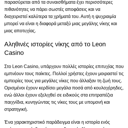
παρασύρεται από τα συναισθήματα έχει περισσότερες
πιθανότητες να πάρει σωστές αποφάσεις και να
διαχειριστεί καλύτερα τα χρήματά του. Αυτή η ψυχραιμία
μπορεί να είναι η διαφορά μεταξύ μιας μεγάλης νίκης και
μιας αποτυχίας.
Αληθινές ιστορίες νίκης από το Leon
Casino
Στο Leon Casino, υπάρχουν πολλές ιστορίες επιτυχίας που
εμπνέουν τους παίκτες. Πολλοί χρήστες έχουν μοιραστεί τις
εμπειρίες τους για μεγάλες νίκες που άλλαξαν τη ζωή τους.
Ορισμένοι έχουν κερδίσει μεγάλα ποσά από κουλοχέρηδες,
ενώ άλλοι έχουν εξελιχθεί σε ειδικούς στα επιτραπέζια
παιχνίδια, κυνηγώντας τις νίκες τους με υπομονή και
στρατηγική.
Ένα χαρακτηριστικό παράδειγμα είναι η ιστορία ενός