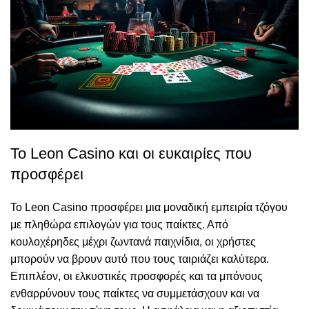
Το Leon Casino και οι ευκαιρίες που
προσφέρει
Το Leon Casino προσφέρει μια μοναδική εμπειρία τζόγου
με πληθώρα επιλογών για τους παίκτες. Από
κουλοχέρηδες μέχρι ζωντανά παιχνίδια, οι χρήστες
μπορούν να βρουν αυτό που τους ταιριάζει καλύτερα.
Επιπλέον, οι ελκυστικές προσφορές και τα μπόνους
ενθαρρύνουν τους παίκτες να συμμετάσχουν και να