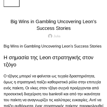
Search
LEON
Big Wins in Gambling Uncovering Leon's
Success Stories
Julia
Big Wins in Gambling Uncovering Leon's Success Stories
Η σημασία της Leon στρατηγικής στον
τζόγο
Ο τζόγος μπορεί να φαίνεται ως τυχαία δραστηριότητα,
όμως η στρατηγική παίζει καθοριστικό ρόλο στην επιτυχία
ενός παίκτη. Οι νίκες στον τζόγο συχνά προέρχονται από
προσεκτική διαχείριση του bankroll και από την ικανότητα
του παίκτη να αναγνωρίζει τις καλύτερες ευκαιρίες. Αντί να
παίζει αυθόρμητα, ένας στρατηγικός παίκτης παρακολουθεί