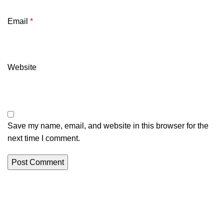
Email
*
Website
Save my name, email, and website in this browser for the
next time I comment.