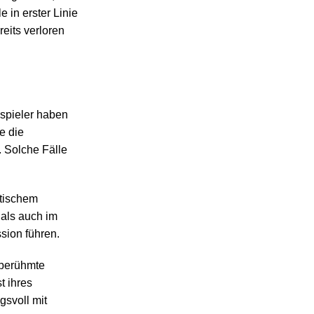
 in erster Linie
eits verloren
sspieler haben
e die
. Solche Fälle
atischem
 als auch im
sion führen.
 berühmte
t ihres
gsvoll mit