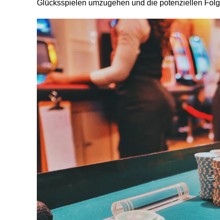
Glücksspielen umzugehen und die potenziellen Folge