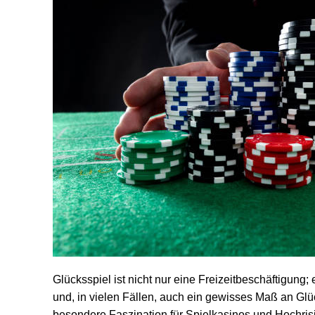
Glücksspiel ist nicht nur eine Freizeitbeschäftigung
und, in vielen Fällen, auch ein gewisses Maß an Glüc
besondere Faszination für Spielkasinos und Hochrisi