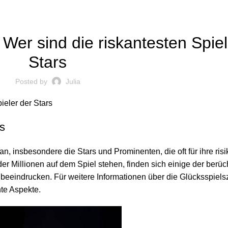
PUBLIC
Wer sind die riskantesten Spiel
Stars
Posted by
Julia
ieler der Stars
ls
, insbesondere die Stars und Prominenten, die oft für ihre ris
er Millionen auf dem Spiel stehen, finden sich einige der berüc
t beeindrucken. Für weitere Informationen über die Glücksspiel
te Aspekte.