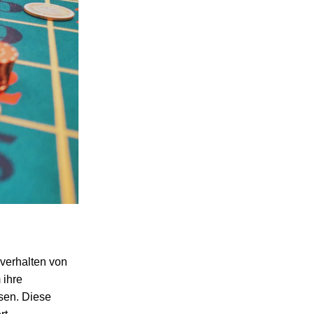
lverhalten von
 ihre
sen. Diese