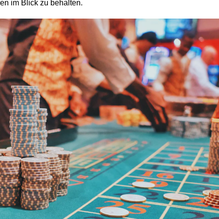
n im Blick zu behalten.