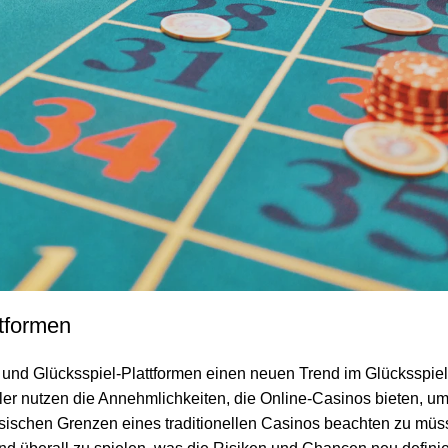
ttformen
s und Glücksspiel-Plattformen einen neuen Trend im Glücksspie
er nutzen die Annehmlichkeiten, die Online-Casinos bieten, um
ysischen Grenzen eines traditionellen Casinos beachten zu müs