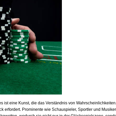
; es ist eine Kunst, die das Verständnis von Wahrscheinlichkeite
k erfordert. Prominente wie Schauspieler, Sportler und Musiker
kowetten, wodurch sie nicht nur in der Glücksspielszene, sonde