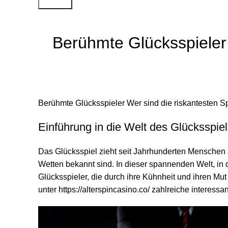
Search
Berühmte Glücksspieler 
Berühmte Glücksspieler Wer sind die riskantesten Sp
Einführung in die Welt des Glücksspie
Das Glücksspiel zieht seit Jahrhunderten Menschen an
Wetten bekannt sind. In dieser spannenden Welt, in d
Glücksspieler, die durch ihre Kühnheit und ihren Mu
unter
https://alterspincasino.co/
zahlreiche interessan