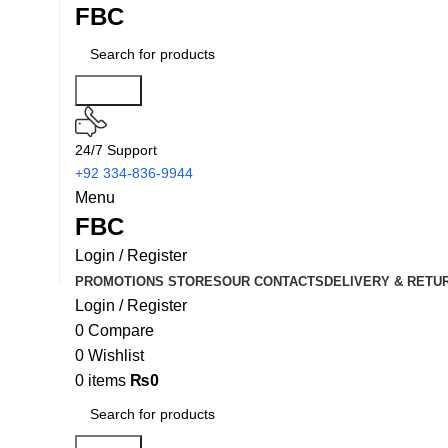
FBC
Search
24/7 Support
+92 334-836-9944
Menu
FBC
Login / Register
PROMOTIONS
STORES
OUR CONTACTS
DELIVERY & RETU
Login / Register
0
Compare
0
Wishlist
0
items
₨
0