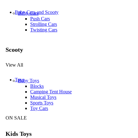
Baby Cars and Scooty
Baby Cars
Push Cars
Strolling Cars
Twisting Cars
Scooty
View All
Toys
Baby Toys
Blocks
Camping Tent House
Musical Toys
Sports Toys
Toy Cars
ON SALE
Kids Toys