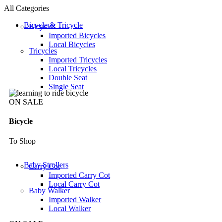
All Categories
Bicycle & Tricycle
Bicycles
Imported Bicycles
Local Bicycles
Tricycles
Imported Tricycles
Local Tricycles
Double Seat
Single Seat
ON SALE
Bicycle
To Shop
Baby Strollers
Carry Cot
Imported Carry Cot
Local Carry Cot
Baby Walker
Imported Walker
Local Walker