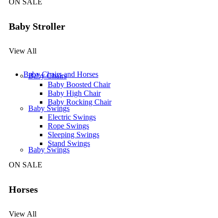
ON SALE
Baby Stroller
View All
Baby Chairs and Horses
Baby Chairs
Baby Boosted Chair
Baby High Chair
Baby Rocking Chair
Baby Swings
Electric Swings
Rope Swings
Sleeping Swings
Stand Swings
Baby Swings
ON SALE
Horses
View All