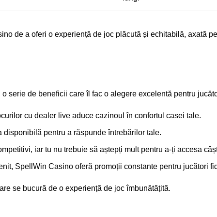
ino de a oferi o experiență de joc plăcută și echitabilă, axată pe
o serie de beneficii care îl fac o alegere excelentă pentru jucăto
ocurilor cu dealer live aduce cazinoul în confortul casei tale.
disponibilă pentru a răspunde întrebărilor tale.
petitivi, iar tu nu trebuie să aștepți mult pentru a-ți accesa câșt
it, SpellWin Casino oferă promoții constante pentru jucători fid
 care se bucură de o experiență de joc îmbunătățită.