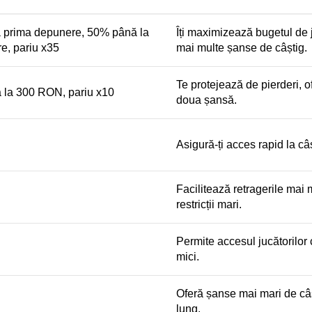
 prima depunere, 50% până la
Îți maximizează bugetul de j
e, pariu x35
mai multe șanse de câștig.
Te protejează de pierderi, of
ă la 300 RON, pariu x10
doua șansă.
Asigură-ți acces rapid la câș
Facilitează retragerile mai m
restricții mari.
Permite accesul jucătorilor
mici.
Oferă șanse mai mari de câ
lung.