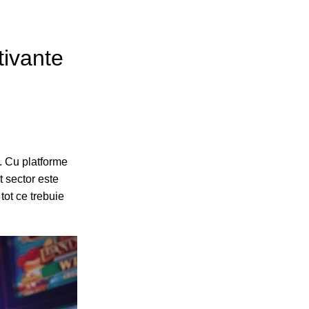
tivante
ă. Cu platforme
t sector este
tot ce trebuie