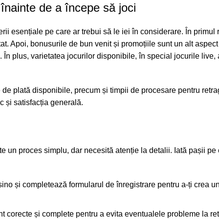
înainte de a începe să joci
rii esențiale pe care ar trebui să le iei în considerare. În primul
t. Apoi, bonusurile de bun venit și promoțiile sunt un alt aspect 
În plus, varietatea jocurilor disponibile, în special jocurile live
e de plată disponibile, precum și timpii de procesare pentru retra
c și satisfacția generală.
e un proces simplu, dar necesită atenție la detalii. Iată pașii pe 
no și completează formularul de înregistrare pentru a-ți crea u
unt corecte și complete pentru a evita eventualele probleme la re