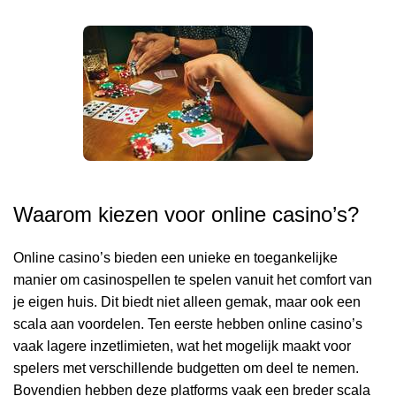
Waarom kiezen voor online casino’s?
Online casino’s bieden een unieke en toegankelijke
manier om casinospellen te spelen vanuit het comfort van
je eigen huis. Dit biedt niet alleen gemak, maar ook een
scala aan voordelen. Ten eerste hebben online casino’s
vaak lagere inzetlimieten, wat het mogelijk maakt voor
spelers met verschillende budgetten om deel te nemen.
Bovendien hebben deze platforms vaak een breder scala