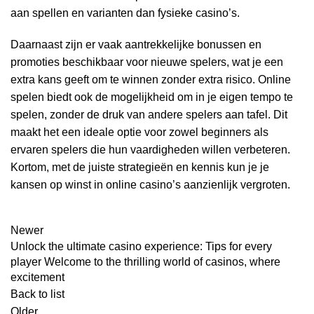
aan spellen en varianten dan fysieke casino’s.
Daarnaast zijn er vaak aantrekkelijke bonussen en
promoties beschikbaar voor nieuwe spelers, wat je een
extra kans geeft om te winnen zonder extra risico. Online
spelen biedt ook de mogelijkheid om in je eigen tempo te
spelen, zonder de druk van andere spelers aan tafel. Dit
maakt het een ideale optie voor zowel beginners als
ervaren spelers die hun vaardigheden willen verbeteren.
Kortom, met de juiste strategieën en kennis kun je je
kansen op winst in online casino’s aanzienlijk vergroten.
Newer
Unlock the ultimate casino experience: Tips for every
player Welcome to the thrilling world of casinos, where
excitement
Back to list
Older