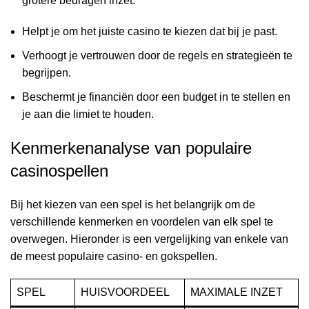
grotere bedragen inzet.
Helpt je om het juiste casino te kiezen dat bij je past.
Verhoogt je vertrouwen door de regels en strategieën te
begrijpen.
Beschermt je financiën door een budget in te stellen en
je aan die limiet te houden.
Kenmerkenanalyse van populaire
casinospellen
Bij het kiezen van een spel is het belangrijk om de
verschillende kenmerken en voordelen van elk spel te
overwegen. Hieronder is een vergelijking van enkele van
de meest populaire casino- en gokspellen.
SPEL
HUISVOORDEEL
MAXIMALE INZET