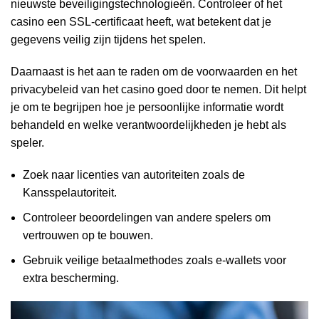
nieuwste beveiligingstechnologieën. Controleer of het
casino een SSL-certificaat heeft, wat betekent dat je
gegevens veilig zijn tijdens het spelen.
Daarnaast is het aan te raden om de voorwaarden en het
privacybeleid van het casino goed door te nemen. Dit helpt
je om te begrijpen hoe je persoonlijke informatie wordt
behandeld en welke verantwoordelijkheden je hebt als
speler.
Zoek naar licenties van autoriteiten zoals de
Kansspelautoriteit.
Controleer beoordelingen van andere spelers om
vertrouwen op te bouwen.
Gebruik veilige betaalmethodes zoals e-wallets voor
extra bescherming.