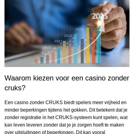
Waarom kiezen voor een casino zonder
cruks?
Een casino zonder CRUKS biedt spelers meer vrijheid en
minder beperkingen tijdens het gokken. Dit betekent dat je
zonder registratie in het CRUKS-systeem kunt spelen, wat
kan leven leveren zonder dat je je zorgen hoeft te maken
over uitsluitingen of beperkingen. Dit kan vooral