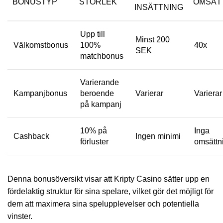
BONUSTYP
STORLEK
OMSÄT
INSÄTTNING
Upp till
Minst 200
Välkomstbonus
100%
40x
SEK
matchbonus
Varierande
Kampanjbonus
beroende
Varierar
Varierar
på kampanj
10% på
Inga
Cashback
Ingen minimi
förluster
omsättn
Denna bonusöversikt visar att Kripty Casino sätter upp en
fördelaktig struktur för sina spelare, vilket gör det möjligt för
dem att maximera sina spelupplevelser och potentiella
vinster.