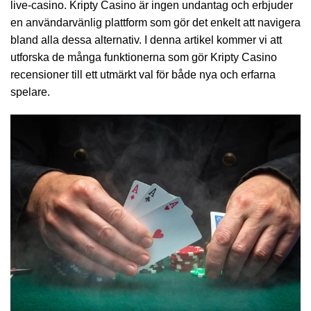
live-casino. Kripty Casino är ingen undantag och erbjuder
en användarvänlig plattform som gör det enkelt att navigera
bland alla dessa alternativ. I denna artikel kommer vi att
utforska de många funktionerna som gör
Kripty Casino
recensioner
till ett utmärkt val för både nya och erfarna
spelare.