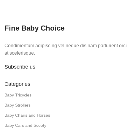
Fine Baby Choice
Condimentum adipiscing vel neque dis nam parturient orci
at scelerisque.
Subscribe us
Categories
Baby Tricycles
Baby Strollers
Baby Chairs and Horses
Baby Cars and Scooty