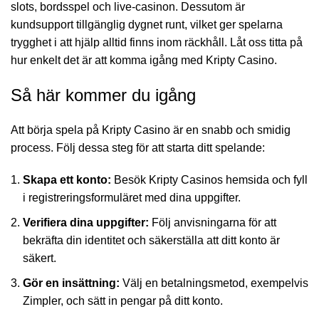
slots, bordsspel och live-casinon. Dessutom är
kundsupport tillgänglig dygnet runt, vilket ger spelarna
trygghet i att hjälp alltid finns inom räckhåll. Låt oss titta på
hur enkelt det är att komma igång med Kripty Casino.
Så här kommer du igång
Att börja spela på Kripty Casino är en snabb och smidig
process. Följ dessa steg för att starta ditt spelande:
Skapa ett konto:
Besök Kripty Casinos hemsida och fyll
i registreringsformuläret med dina uppgifter.
Verifiera dina uppgifter:
Följ anvisningarna för att
bekräfta din identitet och säkerställa att ditt konto är
säkert.
Gör en insättning:
Välj en betalningsmetod, exempelvis
Zimpler, och sätt in pengar på ditt konto.