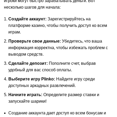
игроки могут быстро зарабатывать деньги. Вот
несколько шагов для начала:
Создайте аккаунт:
Зарегистрируйтесь на
платформе казино, чтобы получить доступ ко всем
играм.
Проверьте свои данные:
Убедитесь, что ваша
информация корректна, чтобы избежать проблем с
выводом средств.
Сделайте депозит:
Пополните счет, выбрав
удобный для вас способ оплаты.
Выберите игру Plinko:
Найдите игру среди
доступных аркадных развлечений.
Начните играть:
Определите размер ставки и
запускайте шарики!
Создание аккаунта дает доступ ко всем бонусам и