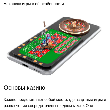
механики игры и её особенности.
Основы казино
Казино представляют собой места, где азартные игры и
развлечения сосредоточены в одном месте. Они