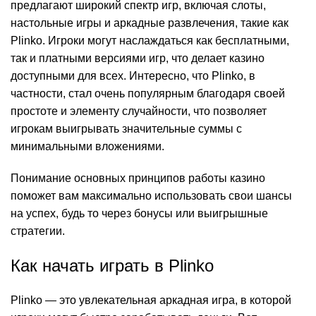
предлагают широкий спектр игр, включая слоты,
настольные игры и аркадные развлечения, такие как
Plinko. Игроки могут наслаждаться как бесплатными,
так и платными версиями игр, что делает казино
доступными для всех. Интересно, что Plinko, в
частности, стал очень популярным благодаря своей
простоте и элементу случайности, что позволяет
игрокам выигрывать значительные суммы с
минимальными вложениями.
Понимание основных принципов работы казино
поможет вам максимально использовать свои шансы
на успех, будь то через бонусы или выигрышные
стратегии.
Как начать играть в Plinko
Plinko — это увлекательная аркадная игра, в которой