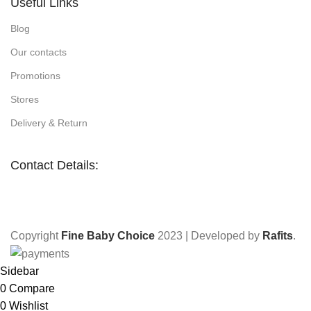
Useful Links
Blog
Our contacts
Promotions
Stores
Delivery & Return
Contact Details:
Copyright
Fine Baby Choice
2023 | Developed by
Rafits
.
Sidebar
0
Compare
0
Wishlist