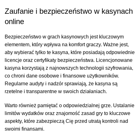
Zaufanie i bezpieczeństwo w kasynach
online
Bezpieczeństwo w grach kasynowych jest kluczowym
elementem, który wpływa na komfort graczy. Ważne jest,
aby wybierać tylko te kasyna, które posiadają odpowiednie
licencje oraz certyfikaty bezpieczeństwa. Licencjonowane
kasyna korzystają z najnowszych technologii szyfrowania,
co chroni dane osobowe i finansowe użytkowników.
Regularne audyty i nadzór sprawiają, że kasyna są
rzetelne i transparentne w swoich działaniach.
Warto również pamiętać o odpowiedzialnej grze. Ustalanie
limitów wydatków oraz znajomość zasad gry to kluczowe
aspekty, które zabezpieczą Cię przed utratą kontroli nad
swoimi finansami.