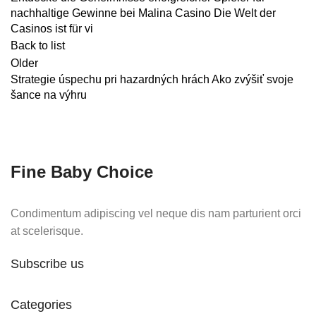
nachhaltige Gewinne bei Malina Casino Die Welt der
Casinos ist für vi
Back to list
Older
Strategie úspechu pri hazardných hrách Ako zvýšiť svoje
šance na výhru
Fine Baby Choice
Condimentum adipiscing vel neque dis nam parturient orci
at scelerisque.
Subscribe us
Categories