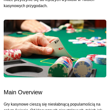
kasynowych przygodach.
Main Overview
Gry kasynowe cieszą się niesłabnącą popularnością na