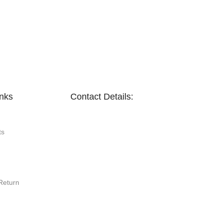
inks
Contact Details:
ts
Return