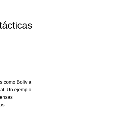
tácticas
s como Bolivia.
eal. Un ejemplo
pensas
tus