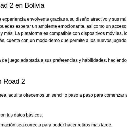
ad 2 en Bolivia
experiencia envolvente gracias a su diseño atractivo y sus múl
s, puedes esperar un ambiente emocionante, así como un acceso
 más. La plataforma es compatible con dispositivos móviles, lo
emás, cuenta con un modo demo que permite a los nuevos jugado
ia de juego adaptada a sus preferencias y habilidades, haciend
n Road 2
línea, aquí te ofrecemos un sencillo paso a paso para comenzar 
 con tus datos básicos.
rmación sea correcta para poder hacer retiros más tarde.