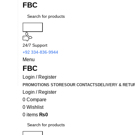
FBC
Search
24/7 Support
+92 334-836-9944
Menu
FBC
Login / Register
PROMOTIONS
STORES
OUR CONTACTS
DELIVERY & RETU
Login / Register
0
Compare
0
Wishlist
0
items
₨
0