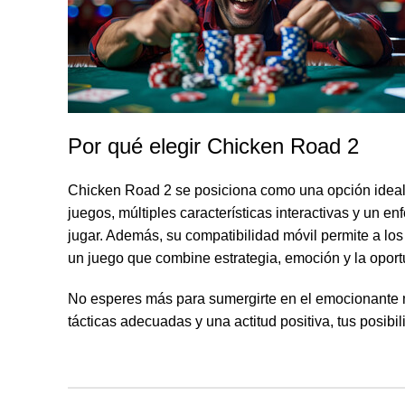
Por qué elegir Chicken Road 2
Chicken Road 2 se posiciona como una opción ideal 
juegos, múltiples características interactivas y un e
jugar. Además, su compatibilidad móvil permite a los
un juego que combine estrategia, emoción y la oport
No esperes más para sumergirte en el emocionante 
tácticas adecuadas y una actitud positiva, tus posib