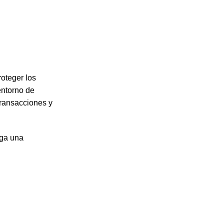
oteger los
entorno de
transacciones y
nga una