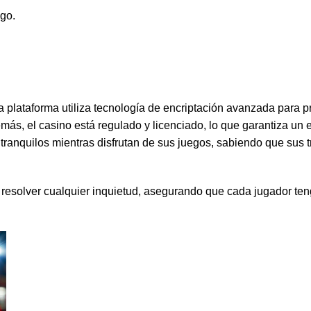
ego.
 plataforma utiliza tecnología de encriptación avanzada para pr
más, el casino está regulado y licenciado, lo que garantiza un 
 tranquilos mientras disfrutan de sus juegos, sabiendo que sus 
 resolver cualquier inquietud, asegurando que cada jugador te