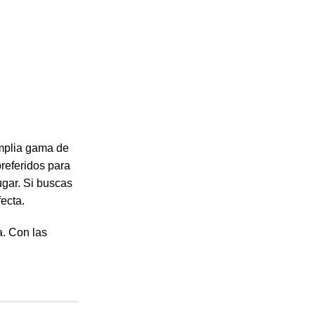
amplia gama de
preferidos para
ugar. Si buscas
ecta.
. Con las