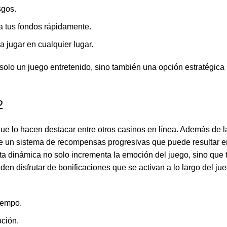
sgos.
a tus fondos rápidamente.
 jugar en cualquier lugar.
lo un juego entretenido, sino también una opción estratégica 
2
ue lo hacen destacar entre otros casinos en línea. Además de l
 de un sistema de recompensas progresivas que puede resultar e
ta dinámica no solo incrementa la emoción del juego, sino que
en disfrutar de bonificaciones que se activan a lo largo del ju
iempo.
oción.