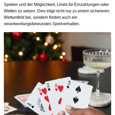
Spielen und der Möglichkeit, Limits für Einzahlungen oder
Wetten zu setzen. Dies trägt nicht nur zu einem sichereren
Wettumfeld bei, sondern fördert auch ein
verantwortungsbewusstes Spielverhalten.