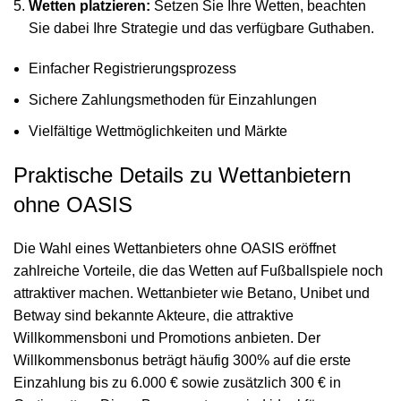
Wetten platzieren:
Setzen Sie Ihre Wetten, beachten
Sie dabei Ihre Strategie und das verfügbare Guthaben.
Einfacher Registrierungsprozess
Sichere Zahlungsmethoden für Einzahlungen
Vielfältige Wettmöglichkeiten und Märkte
Praktische Details zu Wettanbietern
ohne OASIS
Die Wahl eines Wettanbieters ohne OASIS eröffnet
zahlreiche Vorteile, die das Wetten auf Fußballspiele noch
attraktiver machen. Wettanbieter wie Betano, Unibet und
Betway sind bekannte Akteure, die attraktive
Willkommensboni und Promotions anbieten. Der
Willkommensbonus beträgt häufig 300% auf die erste
Einzahlung bis zu 6.000 € sowie zusätzlich 300 € in