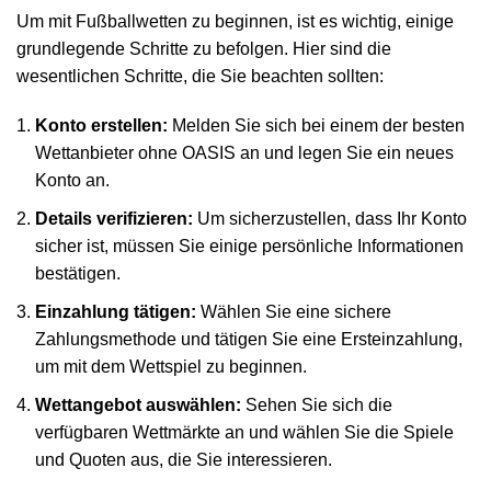
Um mit Fußballwetten zu beginnen, ist es wichtig, einige
grundlegende Schritte zu befolgen. Hier sind die
wesentlichen Schritte, die Sie beachten sollten:
Konto erstellen:
Melden Sie sich bei einem der besten
Wettanbieter ohne OASIS an und legen Sie ein neues
Konto an.
Details verifizieren:
Um sicherzustellen, dass Ihr Konto
sicher ist, müssen Sie einige persönliche Informationen
bestätigen.
Einzahlung tätigen:
Wählen Sie eine sichere
Zahlungsmethode und tätigen Sie eine Ersteinzahlung,
um mit dem Wettspiel zu beginnen.
Wettangebot auswählen:
Sehen Sie sich die
verfügbaren Wettmärkte an und wählen Sie die Spiele
und Quoten aus, die Sie interessieren.