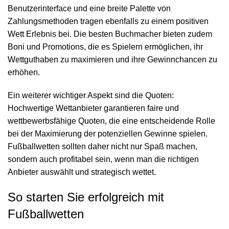
Benutzerinterface und eine breite Palette von
Zahlungsmethoden tragen ebenfalls zu einem positiven
Wett Erlebnis bei. Die besten Buchmacher bieten zudem
Boni und Promotions, die es Spielern ermöglichen, ihr
Wettguthaben zu maximieren und ihre Gewinnchancen zu
erhöhen.
Ein weiterer wichtiger Aspekt sind die Quoten:
Hochwertige Wettanbieter garantieren faire und
wettbewerbsfähige Quoten, die eine entscheidende Rolle
bei der Maximierung der potenziellen Gewinne spielen.
Fußballwetten sollten daher nicht nur Spaß machen,
sondern auch profitabel sein, wenn man die richtigen
Anbieter auswählt und strategisch wettet.
So starten Sie erfolgreich mit
Fußballwetten