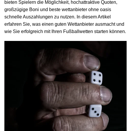
bieten Spielern die Möglichkeit, hochattraktive Quoten,
großzügige Boni und
beste wettanbieter ohne oasis
schnelle Auszahlungen zu nutzen. In diesem Artikel
erfahren Sie, was einen guten Wettanbieter ausmacht und
wie Sie erfolgreich mit Ihren Fußballwetten starten können.