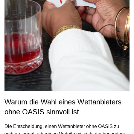
Warum die Wahl eines Wettanbieters
ohne OASIS sinnvoll ist
Die Entscheidung, einen Wettanbieter ohne OASIS zu
wählen, bringt zahlreiche Vorteile mit sich, die besonders