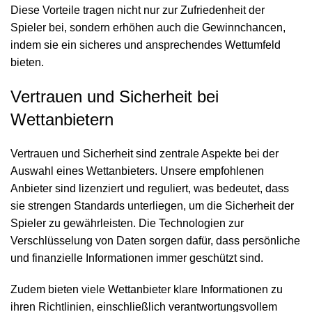
Diese Vorteile tragen nicht nur zur Zufriedenheit der
Spieler bei, sondern erhöhen auch die Gewinnchancen,
indem sie ein sicheres und ansprechendes Wettumfeld
bieten.
Vertrauen und Sicherheit bei
Wettanbietern
Vertrauen und Sicherheit sind zentrale Aspekte bei der
Auswahl eines Wettanbieters. Unsere empfohlenen
Anbieter sind lizenziert und reguliert, was bedeutet, dass
sie strengen Standards unterliegen, um die Sicherheit der
Spieler zu gewährleisten. Die Technologien zur
Verschlüsselung von Daten sorgen dafür, dass persönliche
und finanzielle Informationen immer geschützt sind.
Zudem bieten viele Wettanbieter klare Informationen zu
ihren Richtlinien, einschließlich verantwortungsvollem