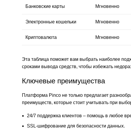
Банковские карты
Мгновенно
Электронные кошельки
Мгновенно
Криптовалюта
Мгновенно
Эта таблица поможет вам выбрать наиболее подх
сроками вывода средств, чтобы избежать недора
Ключевые преимущества
Платформа Pinco не только предлагает разнообр
преимуществ, которые стоит учитывать при выбо
24/7 поддержка клиентов – помощь в любое вр
SSL-шифрование для безопасности данных.