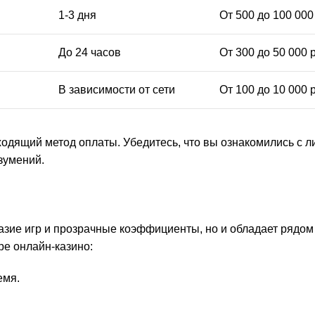
1-3 дня
От 500 до 100 000
До 24 часов
От 300 до 50 000 
В зависимости от сети
От 100 до 10 000 
одящий метод оплаты. Убедитесь, что вы ознакомились с л
зумений.
азие игр и прозрачные коэффициенты, но и обладает рядом
ре онлайн-казино:
емя.