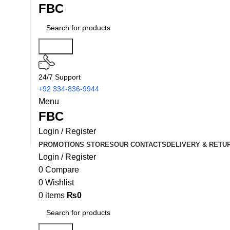
FBC
Search
24/7 Support
+92 334-836-9944
Menu
FBC
Login / Register
PROMOTIONS
STORES
OUR CONTACTS
DELIVERY & RETU
Login / Register
0
Compare
0
Wishlist
0
items
₨
0