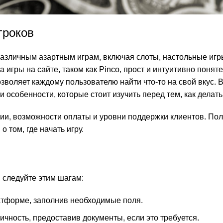
гроков
различным азартным играм, включая слоты, настольные игр
 игры на сайте, таком как Pinco, прост и интуитивно поняте
зволяет каждому пользователю найти что-то на свой вкус. 
 особенности, которые стоит изучить перед тем, как делать
ии, возможности оплаты и уровни поддержки клиентов. По
 том, где начать игру.
 следуйте этим шагам:
атформе, заполнив необходимые поля.
чность, предоставив документы, если это требуется.